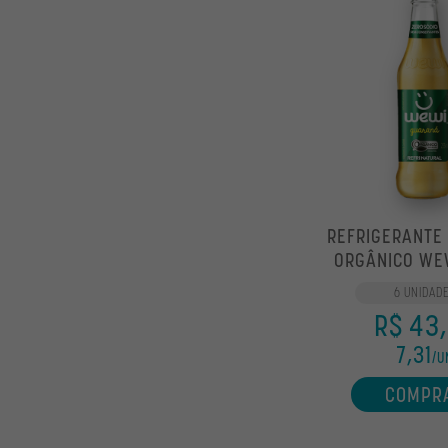
REFRIGERANTE
ORGÂNICO WE
255M
6 UNIDAD
R$ 43
7,31
/U
COMPR