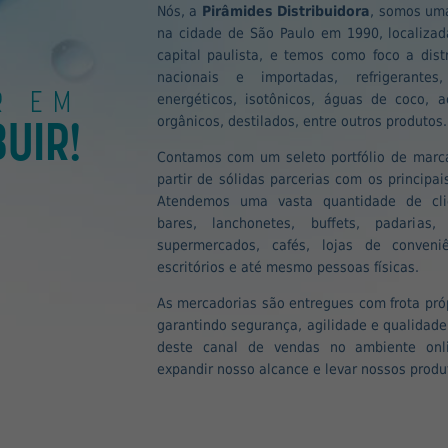
Nós, a
Pirâmides Distribuidora
, somos uma
na cidade de São Paulo em 1990, localizada
capital paulista, e temos como foco a dist
nacionais e importadas, refrigerantes
R EM
energéticos, isotônicos, águas de coco, ac
BUIR!
orgânicos, destilados, entre outros produtos.
Contamos com um seleto portfólio de marca
partir de sólidas parcerias com os principa
Atendemos uma vasta quantidade de clie
bares, lanchonetes, buffets, padarias,
supermercados, cafés, lojas de conveni
escritórios e até mesmo pessoas físicas.
As mercadorias são entregues com frota pró
garantindo segurança, agilidade e qualidad
deste canal de vendas no ambiente onl
expandir nosso alcance e levar nossos produ