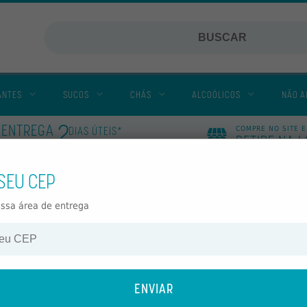
ANTES
SUCOS
CHÁS
ALCOÓLICOS
NÃO A
2
ENTREGA
DIAS ÚTEIS*
COMPRE NO SITE E
RETIRE NA 
VEJA MAIS
EM
 SEU CEP
m Gás 300ml
ÁGUA MINERAL PRATA PI
PACK C/
ossa área de entrega
6
300ML
6 UNIDADES
PACK C/
UNIDADES
Ref.: 12076
QUANTIDADE