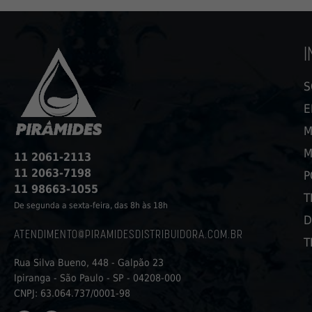
I
S
E
M
M
11 2061-2113
11 2063-7198
P
11 98663-1055
T
De segunda a sexta-feira, das 8h às 18h
D
ATENDIMENTO@PIRAMIDESDISTRIBUIDORA.COM.BR
T
Rua Silva Bueno, 448 - Galpão 23
Ipiranga - São Paulo - SP - 04208-000
CNPJ: 63.064.737/0001-98