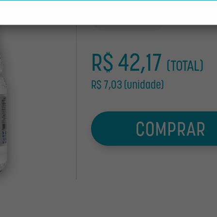
-
+
R$ 42,17
(TOTAL)
R$ 7,03 (unidade)
COMPRAR