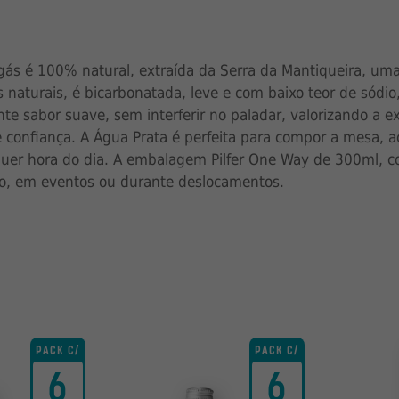
gás é 100% natural, extraída da Serra da Mantiqueira, uma
s naturais, é bicarbonatada, leve e com baixo teor de sódi
te sabor suave, sem interferir no paladar, valorizando a 
 e confiança. A Água Prata é perfeita para compor a mesa,
quer hora do dia. A embalagem Pilfer One Way de 300ml, c
lho, em eventos ou durante deslocamentos.
PACK C/
PACK C/
6
6