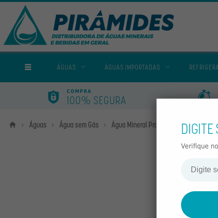
TODAS AS CATEGORIAS
ÁGUAS
ÁGUAS IMPORTADAS
REFRIGER
COMPRA
100% SEGURA
DIGITE
Home
Águas
Água sem Gás
Água Mineral Prata Pilfer One Way Se
Verifique n