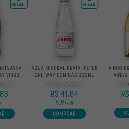
UNIDADES
UNIDADES
 GUARANÁ
ÁGUA MINERAL PRATA PILFER
VINHO B
WI VIDRO
ONE WAY COM GÁS 300ML
VIÑAS
L
CHARD
ES
6 UNIDADES
,83
R$ 41,84
R$
6,97
N
/UN
C
AR
COMPRAR