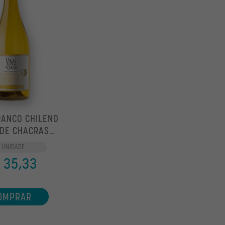
RANCO CHILENO
 DE CHACRAS
ONNAY 750ML
1 UNIDADE
 35,33
OMPRAR