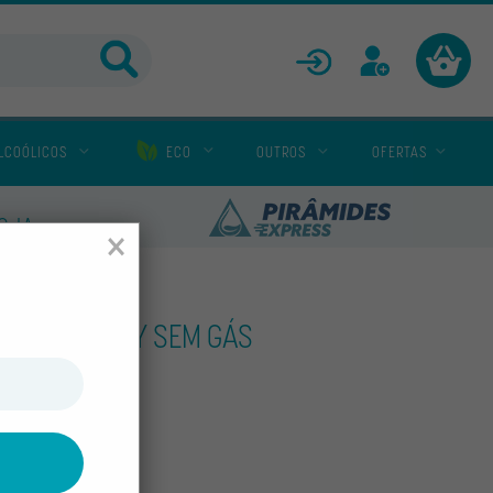
ENTRAR
CADASTRAR
LCOÓLICOS
ECO
OUTROS
OFERTAS
LOJA
×
LFER ONE WAY SEM GÁS