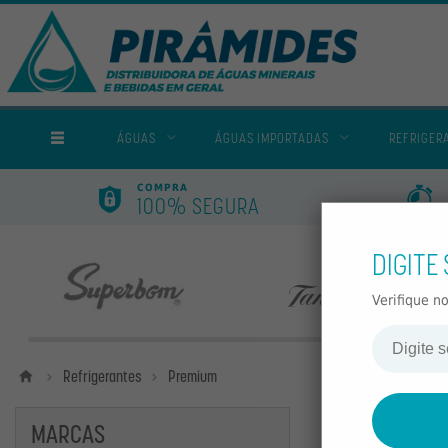
TODAS AS CATEGORIAS
ÁGUAS
ÁGUAS IMPORTADAS
REFRIGER
COMPRA
100% SEGURA
DIGITE
Nossas marcas
Velho Barreiro
Villa Piva
Verifique n
Home
Refrigerantes
Premium
PREMIU
MARCAS