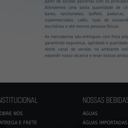
partir de sólidas parcerias com os principa
Atendemos uma vasta quantidade de clie
bares, lanchonetes, buffets, padarias,
supermercados, cafés, lojas de conveni
escritórios e até mesmo pessoas físicas.
As mercadorias são entregues com frota pró
garantindo segurança, agilidade e qualidad
deste canal de vendas no ambiente onl
expandir nosso alcance e levar nossos produ
NSTITUCIONAL
NOSSAS BEBIDA
OBRE NÓS
ÁGUAS
NTREGA E FRETE
ÁGUAS IMPORTADAS