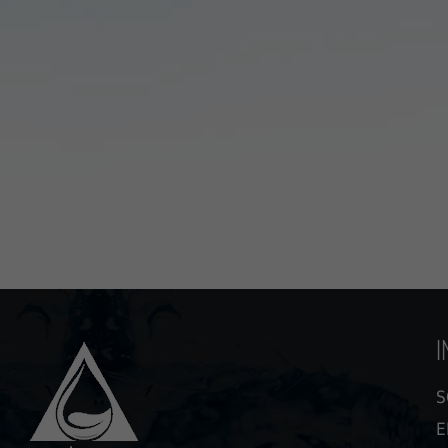
I
S
E