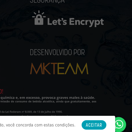
DESENVOLVIDO POR
ACEITAR
do, você concorda com estas condições.