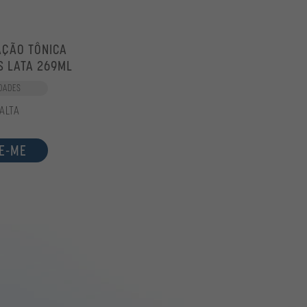
AÇÃO TÔNICA
S LATA 269ML
DADES
ALTA
E-ME