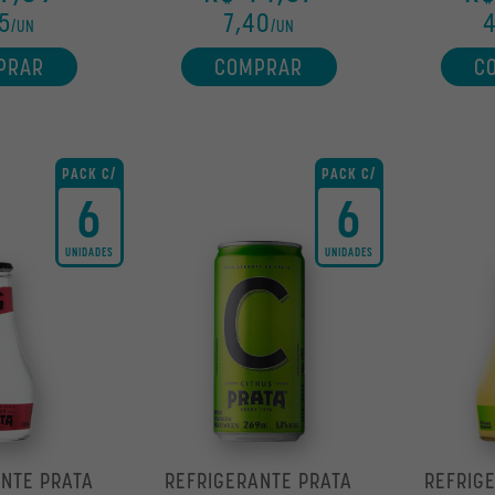
5
7,40
4
/UN
/UN
PRAR
COMPRAR
C
PACK C/
PACK C/
6
6
UNIDADES
UNIDADES
NTE PRATA
REFRIGERANTE PRATA
REFRIG