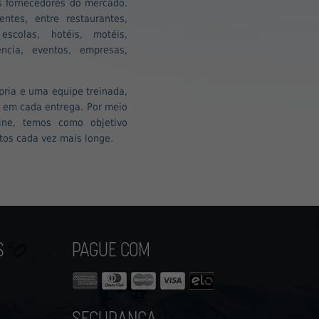
is fornecedores do mercado.
ntes, entre restaurantes,
 escolas, hotéis, motéis,
ência, eventos, empresas,
pria e uma equipe treinada,
e em cada entrega. Por meio
ine, temos como objetivo
tos cada vez mais longe.
S
PAGUE COM
SEGURANÇA