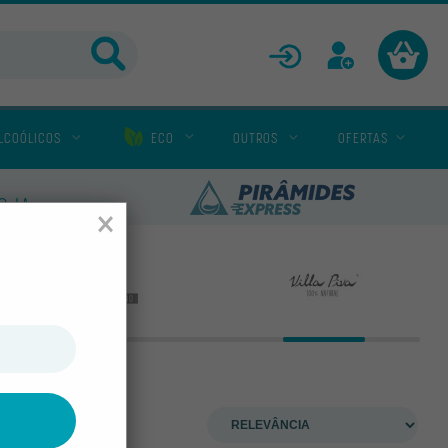
ENTRAR
CADASTRAR
LCOÓLICOS
ECO
OUTROS
OFERTAS
LOJA
×
Yaí
Yopro