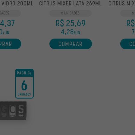
 VIDRO 200ML
CITRUS MIXER LATA 269ML
CITRUS MI
DADES
6 UNIDADES
6
4,37
R$ 25,69
R$
0
4,28
7
/UN
/UN
PRAR
COMPRAR
C
PACK C/
6
UNIDADES