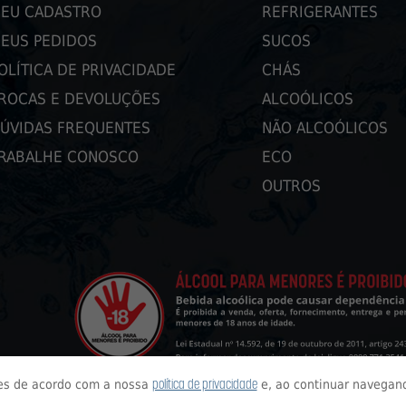
EU CADASTRO
REFRIGERANTES
EUS PEDIDOS
SUCOS
OLÍTICA DE PRIVACIDADE
CHÁS
ROCAS E DEVOLUÇÕES
ALCOÓLICOS
ÚVIDAS FREQUENTES
NÃO ALCOÓLICOS
RABALHE CONOSCO
ECO
OUTROS
política de privacidade
tes de acordo com a nossa
e, ao continuar navegan