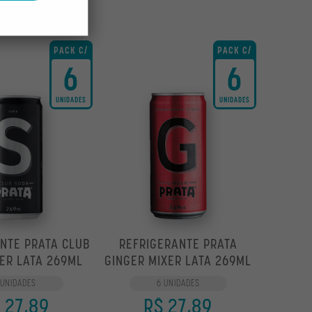
PACK C/
PACK C/
6
6
UNIDADES
UNIDADES
NTE PRATA CLUB
REFRIGERANTE PRATA
ER LATA 269ML
GINGER MIXER LATA 269ML
 UNIDADES
6 UNIDADES
 27,89
R$ 27,89