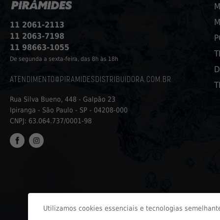
M
M
11 2061-2113
11 2063-7198
P
11 98663-1055
T
De segunda a sexta-feira, das 8h às 18h
D
ATENDIMENTO@PIRAMIDESDISTRIBUIDORA.COM.BR
T
Rua Silva Bueno, 448 - Galpão 23
Ipiranga - São Paulo - SP - 04208-000
CNPJ: 63.064.737/0001-98
FACEBOOK
INSTAGRAM
Utilizamos cookies essenciais e tecnologias semelhan