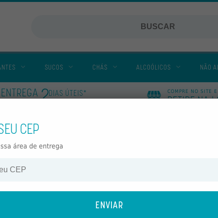
ANTES
SUCOS
CHÁS
ALCOÓLICOS
NÃO A
2
ENTREGA
DIAS ÚTEIS*
COMPRE NO SITE E
RETIRE NA 
VEJA MAIS
EM
 SEU CEP
Viñas de Chacras
Wewi
ossa área de entrega
M