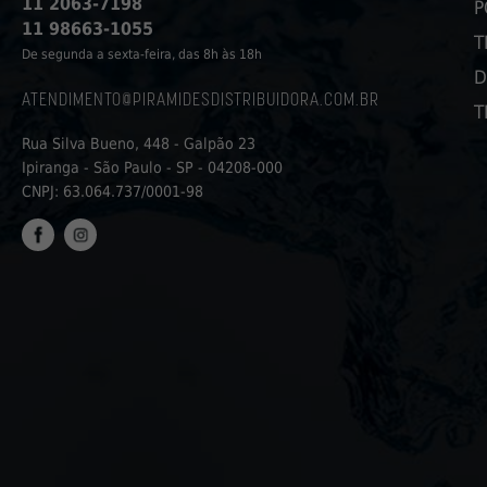
11 2063-7198
P
11 98663-1055
T
De segunda a sexta-feira, das 8h às 18h
D
ATENDIMENTO@PIRAMIDESDISTRIBUIDORA.COM.BR
T
Rua Silva Bueno, 448 - Galpão 23
Ipiranga - São Paulo - SP - 04208-000
CNPJ: 63.064.737/0001-98
FACEBOOK
INSTAGRAM