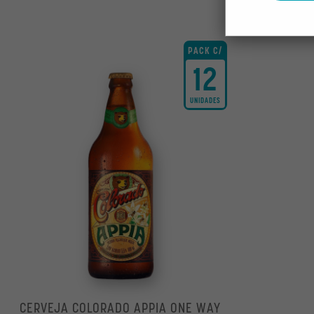
PACK C/
12
UNIDADES
CERVEJA COLORADO APPIA ONE WAY