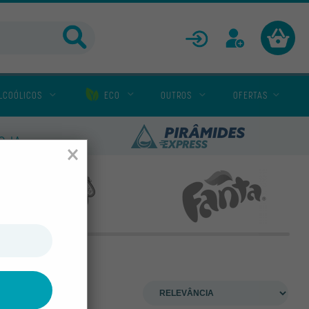
ENTRAR
CADASTRAR
LCOÓLICOS
ECO
OUTROS
OFERTAS
LOJA
×
Espírito de Minas
Fanta