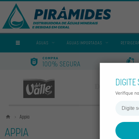
TODAS AS CATEGORIAS
ÁGUAS
ÁGUAS IMPORTADAS
REFRIGER
COMPRA
100% SEGURA
DIGITE
Nossas marcas
Del Valle
Domecq
Verifique n
Home
Appia
APPIA