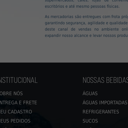
escritórios e até mesmo pessoas físicas.
As mercadorias são entregues com frota pró
garantindo segurança, agilidade e qualidad
deste canal de vendas no ambiente onl
expandir nosso alcance e levar nossos produ
NSTITUCIONAL
NOSSAS BEBIDA
OBRE NÓS
ÁGUAS
NTREGA E FRETE
ÁGUAS IMPORTADAS
EU CADASTRO
REFRIGERANTES
EUS PEDIDOS
SUCOS