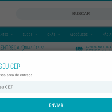
ANTES
SUCOS
CHÁS
ALCOÓLICOS
NÃO A
2
ENTREGA
DIAS ÚTEIS*
COMPRE NO SITE E
RETIRE NA 
VEJA MAIS
EM
 SEU CEP
Dreher
El Mendocino
ossa área de entrega