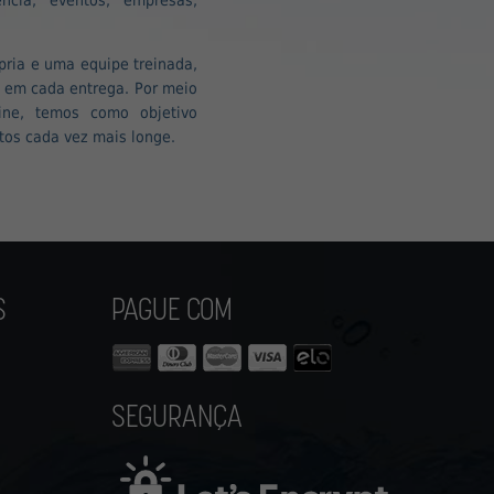
pria e uma equipe treinada,
e em cada entrega. Por meio
ine, temos como objetivo
tos cada vez mais longe.
S
PAGUE COM
SEGURANÇA