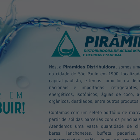
Nós, a
Pirâmides Distribuidora
, somos uma
na cidade de São Paulo em 1990, localizada
capital paulista, e temos como foco a dist
nacionais e importadas, refrigerantes
R EM
energéticos, isotônicos, águas de coco, ac
BUIR!
orgânicos, destilados, entre outros produtos.
Contamos com um seleto portfólio de marca
partir de sólidas parcerias com os principa
Atendemos uma vasta quantidade de clie
bares, lanchonetes, buffets, padarias,
supermercados, cafés, lojas de conveni