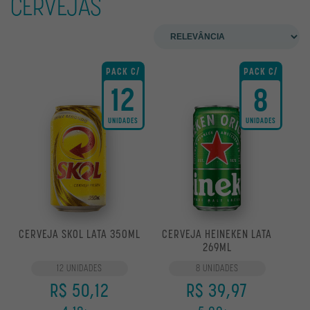
CERVEJAS
OUTROS
OFERTAS
PACK C/
PACK C/
APPIA
12
8
BECK'S
UNIDADES
UNIDADES
BRAHMA
BUDWEISER
CERPA
CORONA
HEINEKEN
CERVEJA SKOL LATA 350ML
CERVEJA HEINEKEN LATA
269ML
NORTEÑA
12 UNIDADES
8 UNIDADES
ORIGINAL
R$ 50,12
R$ 39,97
SKOL