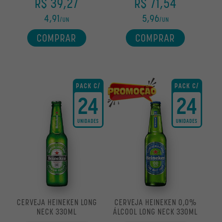
R$ 39,27
R$ 71,54
LONG NECK
4,91
5,96
/UN
/UN
ONE WAY
COMPRAR
COMPRAR
VIDRO
PACK C/
PACK C/
24
24
UNIDADES
UNIDADES
DE 100ML A 299ML
DE 300ML A 499ML
DE 500ML A 699ML
DE 700ML A 999ML
CERVEJA HEINEKEN LONG
CERVEJA HEINEKEN 0,0%
NECK 330ML
ÁLCOOL LONG NECK 330ML