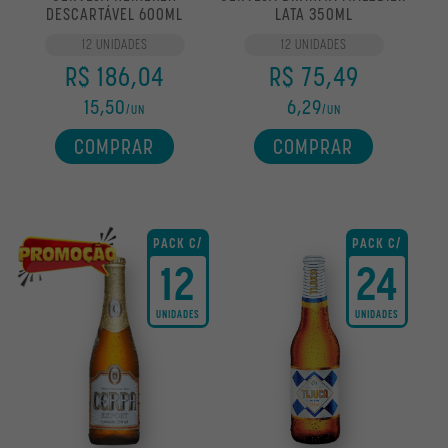
DESCARTÁVEL 600ML
LATA 350ML
12 UNIDADES
12 UNIDADES
R$ 186,04
R$ 75,49
15,50
6,29
/UN
/UN
COMPRAR
COMPRAR
PACK C/
PACK C/
12
24
UNIDADES
UNIDADES