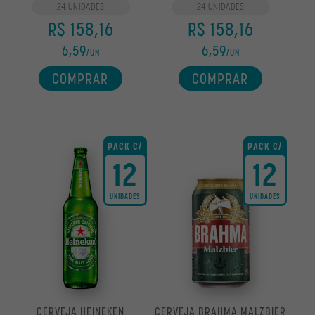
24 UNIDADES
24 UNIDADES
R$ 158,16
R$ 158,16
6,59
6,59
/UN
/UN
COM ÁLCOOL
COMPRAR
COMPRAR
SEM ÁLCOOL
PACK C/
PACK C/
12
12
UNIDADES
UNIDADES
MALZBIER
NORMAL
SEM GLÚTEN
ZERO
CERVEJA HEINEKEN
CERVEJA BRAHMA MALZBIER