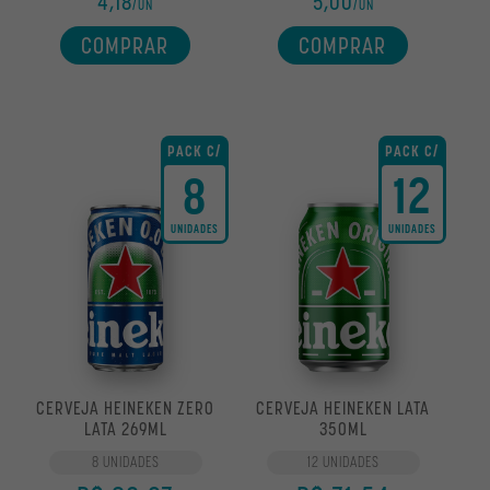
4,18
5,00
/UN
/UN
STELLA
COMPRAR
COMPRAR
VER TODAS
PACK C/
PACK C/
8
12
UNIDADES
UNIDADES
TRADICIONAIS
ESPECIAIS
CERVEJA HEINEKEN ZERO
CERVEJA HEINEKEN LATA
LATA 269ML
350ML
8 UNIDADES
12 UNIDADES
LATA