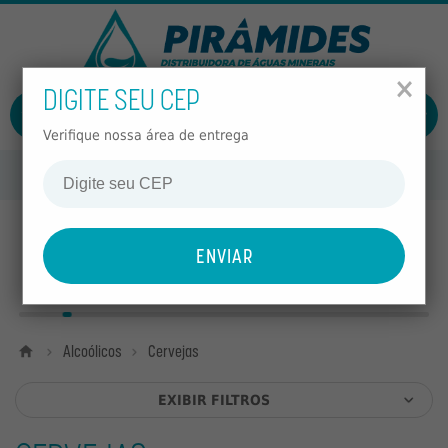
FECHAR
MENU
×
DIGITE SEU CEP
ÁGUAS
ENTRAR
CADASTRAR
ÁGUAS
Verifique nossa área de entrega
IMPORTADAS
COMPRE NO SITE E
RETIRE NA LOJA
REFRIGERANTES
Nossas marcas
SUCOS
Beefeater
Brahma
CHÁS
ALCOÓLICOS
Home
Alcoólicos
Cervejas
NÃO
ALCOÓLICOS
EXIBIR FILTROS
ECO