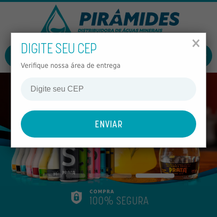
FECHAR
MENU
×
DIGITE SEU CEP
ÁGUAS
ENTRAR
CADASTRAR
ÁGUAS
Verifique nossa área de entrega
IMPORTADAS
PRATA MIXERS
REFRIGERANTES
SUCOS
CHÁS
ALCOÓLICOS
NÃO
ALCOÓLICOS
COMPRA
100% SEGURA
ECO