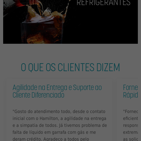
O QUE OS CLIENTES DIZEM
Agilidade na Entrega e Suporte ao
Fornec
Cliente Diferenciado
Rápida
"Gosto do atendimento todo, desde o contato
"Fornece
inicial com o Hamilton, a agilidade na entrega
eficiente
e a simpatia de todos. Já tivemos problema de
responsá
falta de líquido em garrafa com gás e me
extremam
deram crédito. Agradeço a todos pelo
as solic