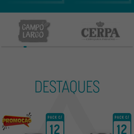
Nossas marcas
Campo Largo
Cerpa
DESTAQUES
PACK C/
PACK C/
12
12