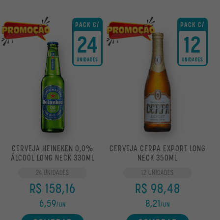
PACK C/
PACK C/
24
12
UNIDADES
UNIDADES
CERVEJA HEINEKEN 0,0%
CERVEJA CERPA EXPORT LONG
ÁLCOOL LONG NECK 330ML
NECK 350ML
24 UNIDADES
12 UNIDADES
R$ 158,16
R$ 98,48
6,59
8,21
/UN
/UN