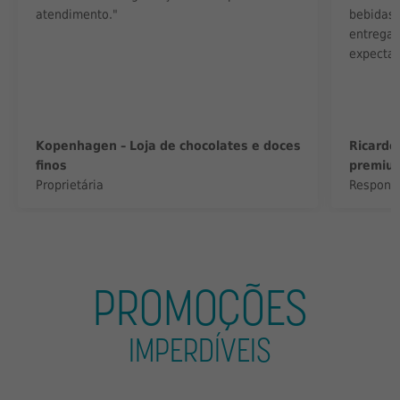
atendimento."
bebidas,
entrega 
expectat
Kopenhagen – Loja de chocolates e doces
Ricardo
finos
premiu
Proprietária
Respons
PROMOÇÕES
IMPERDÍVEIS