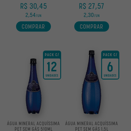
R$ 30,45
R$ 27,57
2,54
2,30
/UN
/UN
COMPRAR
COMPRAR
PACK C/
PACK C/
12
6
UNIDADES
UNIDADES
ÁGUA MINERAL ACQUÍSSIMA
ÁGUA MINERAL ACQUÍSSIMA
PET SEM GÁS 510ML
PET SEM GÁS 1,5L