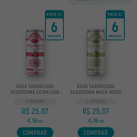
OUTROS
PACK C/
PACK C/
6
6
OFERTAS
UNIDADES
UNIDADES
ÁGUA SABORIZADA
ÁGUA SABORIZADA
ACQUÍSSIMA LICHIA LATA
ACQUÍSSIMA MAÇÃ VERDE
350ML
LATA 350ML
6 UNIDADES
6 UNIDADES
R$ 25,07
R$ 25,07
4,18
4,18
/UN
/UN
COMPRAR
COMPRAR