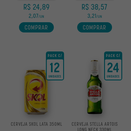
R$ 24,89
R$ 38,57
2,07
3,21
/UN
/UN
COMPRAR
COMPRAR
PACK C/
PACK C/
12
24
UNIDADES
UNIDADES
CERVEJA SKOL LATA 350ML
CERVEJA STELLA ARTOIS
LONG NECK 330ML