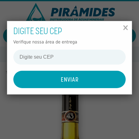
FECHAR
MENU
×
DIGITE SEU CEP
ÁGUAS
ENTRAR
CADASTRAR
ÁGUAS
Verifique nossa área de entrega
IMPORTADAS
REFRIGERANTES
Home
Alcoólicos
Licores
Licor 43 Diego Zamora 700ml
SUCOS
CHÁS
ALCOÓLICOS
NÃO
ALCOÓLICOS
ECO