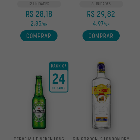
300ML
1,26L
12 UNIDADES
6 UNIDADES
R$ 28,18
R$ 29,82
2,35
4,97
/UN
/UN
COMPRAR
COMPRAR
PACK C/
24
UNIDADES
CERVEJA HEINEKEN LONG
GIN GORDON´S LONDON DRY