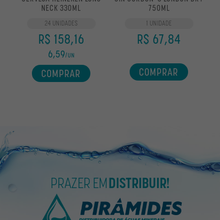
NECK 330ML
750ML
24 UNIDADES
1 UNIDADE
R$ 158,16
R$ 67,84
6,59
/UN
COMPRAR
COMPRAR
PRAZER EM
DISTRIBUIR!